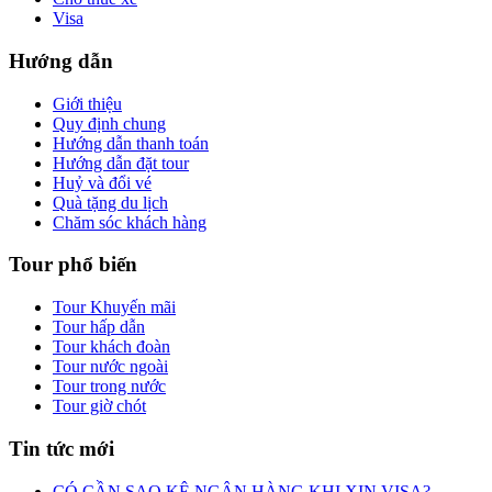
Visa
Hướng dẫn
Giới thiệu
Quy định chung
Hướng dẫn thanh toán
Hướng dẫn đặt tour
Huỷ và đổi vé
Quà tặng du lịch
Chăm sóc khách hàng
Tour phổ biến
Tour Khuyến mãi
Tour hấp dẫn
Tour khách đoàn
Tour nước ngoài
Tour trong nước
Tour giờ chót
Tin tức mới
CÓ CẦN SAO KÊ NGÂN HÀNG KHI XIN VISA?