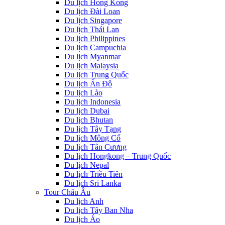
Du lịch Hong Kong
Du lịch Đài Loan
Du lịch Singapore
Du lịch Thái Lan
Du lịch Philippines
Du lịch Campuchia
Du lịch Myanmar
Du lịch Malaysia
Du lịch Trung Quốc
Du lịch Ấn Độ
Du lịch Lào
Du lịch Indonesia
Du lịch Dubai
Du lịch Bhutan
Du lịch Tây Tạng
Du lịch Mông Cổ
Du lịch Tân Cương
Du lịch Hongkong – Trung Quốc
Du lịch Nepal
Du lịch Triều Tiên
Du lịch Sri Lanka
Tour Châu Âu
Du lịch Anh
Du lịch Tây Ban Nha
Du lịch Áo