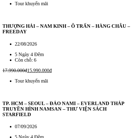
Tour khuyến mãi
THƯỢNG HẢI – NAM KINH – Ô TRẤN – HÀNG CHÂU –
FREEDAY
22/08/2026
5 Ngày 4 Đêm
Còn chỗ: 6
17.990.000đ
15.990.000đ
Tour khuyến mãi
TP. HCM – SEOUL – ĐẢO NAMI – EVERLAND THÁP
TRUYỀN HÌNH NAMSAN – THƯ VIỆN SÁCH
STARFIELD
07/09/2026
5 Ngày 4 Đêm