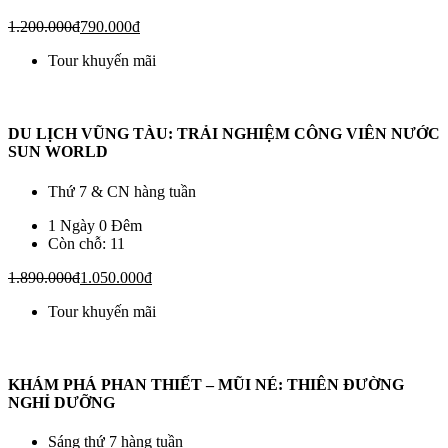
1.200.000đ
790.000đ
Tour khuyến mãi
DU LỊCH VŨNG TÀU: TRẢI NGHIỆM CÔNG VIÊN NƯỚC
SUN WORLD
Thứ 7 & CN hàng tuần
1 Ngày 0 Đêm
Còn chỗ: 11
1.890.000đ
1.050.000đ
Tour khuyến mãi
KHÁM PHÁ PHAN THIẾT – MŨI NÉ: THIÊN ĐƯỜNG
NGHỈ DƯỠNG
Sáng thứ 7 hàng tuần