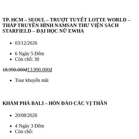
TP. HCM – SEOUL – TRƯỢT TUYẾT LOTTE WORLD –
THÁP TRUYỀN HÌNH NAMSAN THƯ VIỆN SÁCH
STARFIELD – ĐẠI HỌC NỮ EWHA
03/12/2026
6 Ngày 5 Đêm
Còn chỗ: 30
18.990.000đ
13.990.000đ
Tour khuyến mãi
KHÁM PHÁ BALI – HÒN ĐẢO CÁC VỊ THẦN
20/08/2026
4 Ngày 3 Đêm
Còn chỗ: