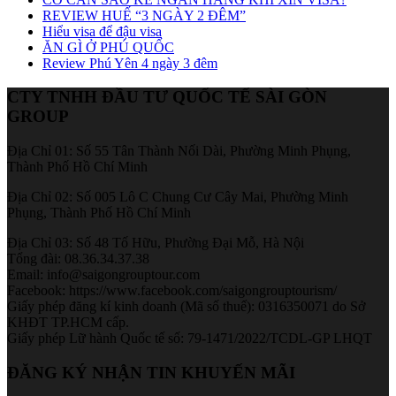
REVIEW HUẾ “3 NGÀY 2 ĐÊM”
Hiểu visa để đậu visa
ĂN GÌ Ở PHÚ QUỐC
Review Phú Yên 4 ngày 3 đêm
CTY TNHH ĐẦU TƯ QUỐC TẾ SÀI GÒN
GROUP
Địa Chỉ 01: Số 55 Tân Thành Nối Dài, Phường Minh Phụng,
Thành Phố Hồ Chí Minh
Địa Chỉ 02: Số 005 Lô C Chung Cư Cây Mai, Phường Minh
Phụng, Thành Phố Hồ Chí Minh
Địa Chỉ 03: Số 48 Tố Hữu, Phường Đại Mỗ, Hà Nội
Tổng đài: 08.36.34.37.38
Email: info@saigongrouptour.com
Facebook: https://www.facebook.com/saigongrouptourism/
Giấy phép đăng kí kinh doanh (Mã số thuế): 0316350071 do Sở
KHĐT TP.HCM cấp.
Giấy phép Lữ hành Quốc tế số: 79-1471/2022/TCDL-GP LHQT
ĐĂNG KÝ NHẬN TIN KHUYẾN MÃI