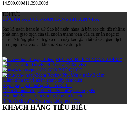
14.500.000đ
11.390.000đ
TIN TỨC
CÓ CẦN SAO KÊ NGÂN HÀNG KHI XIN VISA?
Sao kê ngân hàng là gì? Sao kê ngân hàng là bản sao chi tiết những
phát sinh giao dịch của tài khoản thanh toán của cá nhân hoặc tổ
chức. Những phát sinh giao dịch này bao gồm tất cả các giao dịch
tín dụng ra và vào tài khoản. Sao kê du lịch
REVIEW HUẾ “3 NGÀY 2 ĐÊM”
Hiểu visa để đậu visa
ĂN GÌ Ở PHÚ QUỐC
Review Phú Yên 4 ngày 3 đêm
Hành trình trở về miền Trung đầy cảm xúc!
Đẹp ngây ngất những sắc hoa Đà Lạt
Mê mẩn mùa hồng chín về trên những cao nguyên
Âm thực Sapa – Vấn vương lòng du khách
5 “tuyệt chiêu” giữ gìn sức khỏe ngày Tết
KHÁCH HÀNG TIÊU BIỂU