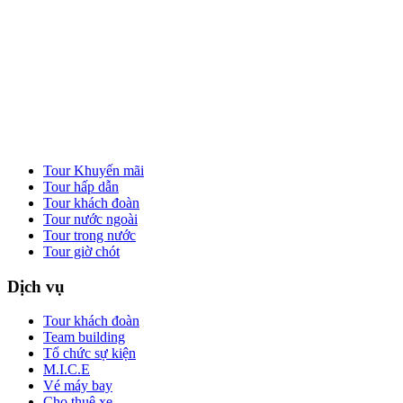
Tour Khuyến mãi
Tour hấp dẫn
Tour khách đoàn
Tour nước ngoài
Tour trong nước
Tour giờ chót
Dịch vụ
Tour khách đoàn
Team building
Tổ chức sự kiện
M.I.C.E
Vé máy bay
Cho thuê xe