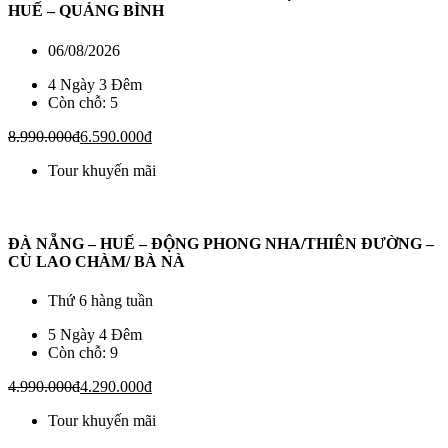
HUẾ – QUẢNG BÌNH
06/08/2026
4 Ngày 3 Đêm
Còn chỗ: 5
8.990.000đ
6.590.000đ
Tour khuyến mãi
ĐÀ NẴNG – HUẾ – ĐỘNG PHONG NHA/THIÊN ĐƯỜNG –
CÙ LAO CHÀM/ BÀ NÀ
Thứ 6 hàng tuần
5 Ngày 4 Đêm
Còn chỗ: 9
4.990.000đ
4.290.000đ
Tour khuyến mãi