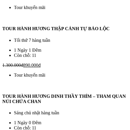
Tour khuyến mãi
TOUR HÀNH HƯƠNG THẬP CẢNH TỰ BẢO LỘC
Tối thứ 7 hàng tuần
1 Ngày 1 Đêm
Còn chỗ: 11
1.300.000đ
890.000đ
Tour khuyến mãi
TOUR HÀNH HƯƠNG DINH THẦY THÍM – THAM QUAN
NÚI CHỨA CHAN
Sáng chủ nhật hàng tuần
1 Ngày 0 Đêm
Còn chỗ: 11