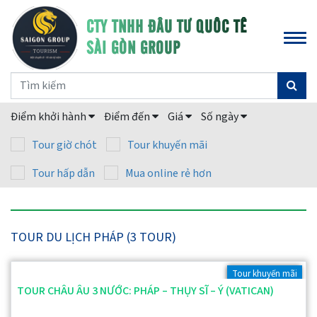
CTY TNHH ĐẦU TƯ QUỐC TẾ
SÀI GÒN GROUP
Điểm khởi hành
Điểm đến
Giá
Số ngày
Tour giờ chót
Tour khuyến mãi
Tour hấp dẫn
Mua online rẻ hơn
TOUR DU LỊCH PHÁP (3 TOUR)
Tour khuyến mãi
TOUR CHÂU ÂU 3 NƯỚC: PHÁP – THỤY SĨ – Ý (VATICAN)