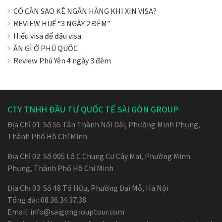
CÓ CẦN SAO KÊ NGÂN HÀNG KHI XIN VISA?
REVIEW HUẾ “3 NGÀY 2 ĐÊM”
Hiểu visa để đậu visa
ĂN GÌ Ở PHÚ QUỐC
Review Phú Yên 4 ngày 3 đêm
CTY TNHH ĐẦU TƯ QUỐC TẾ SÀI GÒN GROUP
Địa Chỉ 01: Số 55 Tân Thành Nối Dài, Phường Minh Phụng,
Thành Phố Hồ Chí Minh
Địa Chỉ 02: Số 005 Lô C Chung Cư Cây Mai, Phường Minh
Phụng, Thành Phố Hồ Chí Minh
Địa Chỉ 03: Số 48 Tố Hữu, Phường Đại Mỗ, Hà Nội
Tổng đài: 08.36.34.37.38
Email: info@saigongrouptour.com