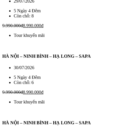
29/07/2026
5 Ngày 4 Đêm
Còn chỗ: 8
9.990.000đ
8.990.000đ
Tour khuyến mãi
HÀ NỘI – NINH BÌNH – HẠ LONG – SAPA
30/07/2026
5 Ngày 4 Đêm
Còn chỗ: 6
9.990.000đ
8.990.000đ
Tour khuyến mãi
HÀ NỘI – NINH BÌNH – HẠ LONG – SAPA