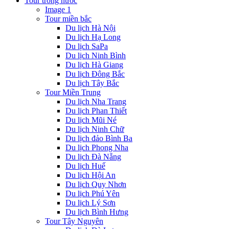
Tour trong nước
Image 1
Tour miền bắc
Du lịch Hà Nội
Du lịch Hạ Long
Du lịch SaPa
Du lịch Ninh Bình
Du lịch Hà Giang
Du lịch Đông Bắc
Du lịch Tây Bắc
Tour Miền Trung
Du lịch Nha Trang
Du lịch Phan Thiết
Du lịch Mũi Né
Du lịch Ninh Chữ
Du lịch đảo Bình Ba
Du lịch Phong Nha
Du lịch Đà Nẵng
Du lịch Huế
Du lịch Hội An
Du lịch Quy Nhơn
Du lịch Phú Yên
Du lịch Lý Sơn
Du lịch Bình Hưng
Tour Tây Nguyên