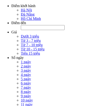
Điểm khởi hành
Hà Nội
Đà Nẵng
Hồ Chí Minh
Điểm đến
Giá
Dưới 3 triệu
Từ 3 - 7 triệu
Từ 7 - 10 triệu
Từ 10 - 15 triệu
Trên 15 triệu
Số ngày
1 ngày
2 ngày
3 ngày
4 ngày
5 ngày
6 ngày
7 ngày
8 ngày
9 ngày
10 ngày
11 ngày