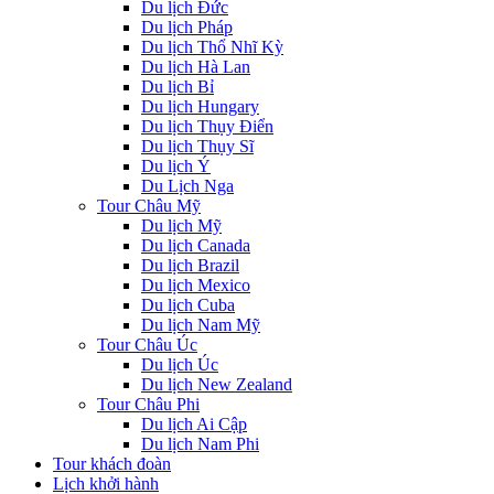
Du lịch Đức
Du lịch Pháp
Du lịch Thổ Nhĩ Kỳ
Du lịch Hà Lan
Du lịch Bỉ
Du lịch Hungary
Du lịch Thụy Điển
Du lịch Thụy Sĩ
Du lịch Ý
Du Lịch Nga
Tour Châu Mỹ
Du lịch Mỹ
Du lịch Canada
Du lịch Brazil
Du lịch Mexico
Du lịch Cuba
Du lịch Nam Mỹ
Tour Châu Úc
Du lịch Úc
Du lịch New Zealand
Tour Châu Phi
Du lịch Ai Cập
Du lịch Nam Phi
Tour khách đoàn
Lịch khởi hành