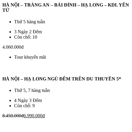
HÀ NỘI – TRÀNG AN – BÁI ĐÍNH – HẠ LONG – KDL YÊN
TỬ
Thứ 5 hàng tuần
3 Ngày 2 Đêm
Còn chỗ: 10
4.060.000đ
Tour khuyến mãi
HÀ NỘI – HẠ LONG NGỦ ĐÊM TRÊN DU THUYỀN 5*
Thứ 5, 7 hàng tuần
4 Ngày 3 Đêm
Còn chỗ: 9
8.450.000đ
6.990.000đ