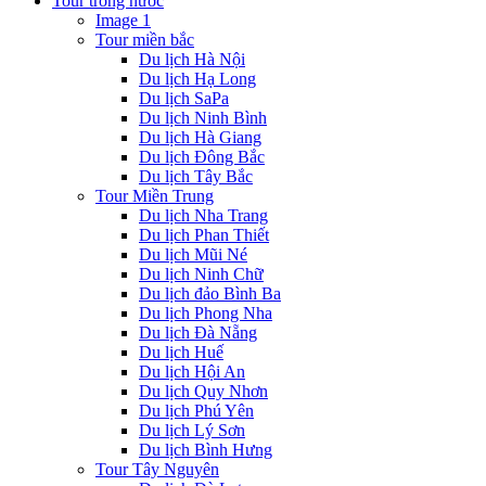
Tour trong nước
Image 1
Tour miền bắc
Du lịch Hà Nội
Du lịch Hạ Long
Du lịch SaPa
Du lịch Ninh Bình
Du lịch Hà Giang
Du lịch Đông Bắc
Du lịch Tây Bắc
Tour Miền Trung
Du lịch Nha Trang
Du lịch Phan Thiết
Du lịch Mũi Né
Du lịch Ninh Chữ
Du lịch đảo Bình Ba
Du lịch Phong Nha
Du lịch Đà Nẵng
Du lịch Huế
Du lịch Hội An
Du lịch Quy Nhơn
Du lịch Phú Yên
Du lịch Lý Sơn
Du lịch Bình Hưng
Tour Tây Nguyên