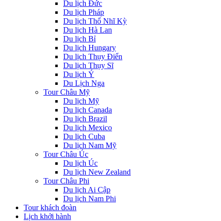
Du lịch Đức
Du lịch Pháp
Du lịch Thổ Nhĩ Kỳ
Du lịch Hà Lan
Du lịch Bỉ
Du lịch Hungary
Du lịch Thụy Điển
Du lịch Thụy Sĩ
Du lịch Ý
Du Lịch Nga
Tour Châu Mỹ
Du lịch Mỹ
Du lịch Canada
Du lịch Brazil
Du lịch Mexico
Du lịch Cuba
Du lịch Nam Mỹ
Tour Châu Úc
Du lịch Úc
Du lịch New Zealand
Tour Châu Phi
Du lịch Ai Cập
Du lịch Nam Phi
Tour khách đoàn
Lịch khởi hành