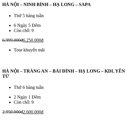
HÀ NỘI – NINH BÌNH – HẠ LONG – SAPA
Thứ 5 hàng tuần
6 Ngày 5 Đêm
Còn chỗ: 9
6.999.000đ
6.250.000đ
Tour khuyến mãi
HÀ NỘI – TRÀNG AN – BÁI ĐÍNH – HẠ LONG – KDL YÊN
TỬ
Thứ 6 hàng tuần
2 Ngày 1 Đêm
Còn chỗ: 9
2.950.000đ
2.600.000đ