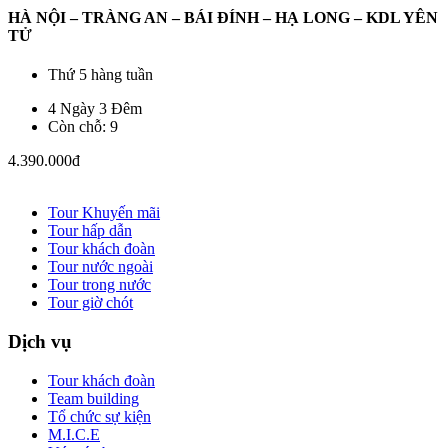
HÀ NỘI – TRÀNG AN – BÁI ĐÍNH – HẠ LONG – KDL YÊN
TỬ
Thứ 5 hàng tuần
4 Ngày 3 Đêm
Còn chỗ: 9
4.390.000đ
Tour Khuyến mãi
Tour hấp dẫn
Tour khách đoàn
Tour nước ngoài
Tour trong nước
Tour giờ chót
Dịch vụ
Tour khách đoàn
Team building
Tổ chức sự kiện
M.I.C.E