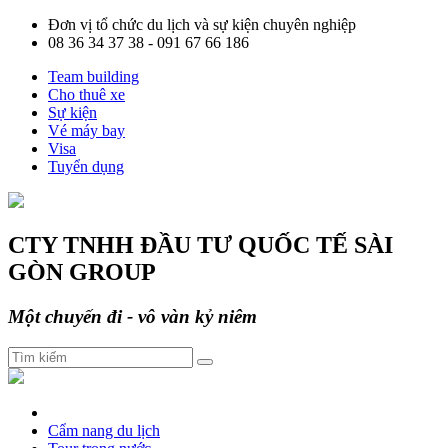
Skip
Đơn vị tổ chức du lịch và sự kiện chuyên nghiệp
to
08 36 34 37 38 - 091 67 66 186
content
Team building
Cho thuê xe
Sự kiện
Vé máy bay
Visa
Tuyển dụng
CTY TNHH ĐẦU TƯ QUỐC TẾ SÀI
GÒN GROUP
Một chuyến đi - vô vàn kỷ niêm
Cẩm nang du lịch