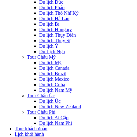
Du lịch Đức
Du lịch Pháp
Du lịch Thổ Nhĩ Kỳ
Du lịch Hà Lan
Du lịch Bỉ
Du lịch Hungary
Du lịch Thụy Điển
Du lịch Thụy Sĩ
Du lịch Ý
Du Lịch Nga
Tour Châu Mỹ
Du lịch Mỹ
Du lịch Canada
Du lịch Brazil
Du lịch Mexico
Du lịch Cuba
Du lịch Nam Mỹ
Tour Châu Úc
Du lịch Úc
Du lịch New Zealand
Tour Châu Phi
Du lịch Ai Cập
Du lịch Nam Phi
Tour khách đoàn
Lịch khởi hành