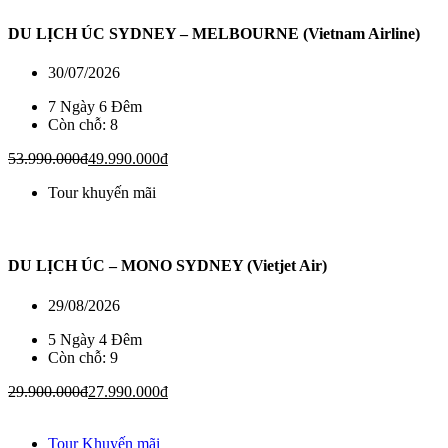
DU LỊCH ÚC SYDNEY – MELBOURNE (Vietnam Airline)
30/07/2026
7 Ngày 6 Đêm
Còn chỗ: 8
53.990.000đ
49.990.000đ
Tour khuyến mãi
DU LỊCH ÚC – MONO SYDNEY (Vietjet Air)
29/08/2026
5 Ngày 4 Đêm
Còn chỗ: 9
29.900.000đ
27.990.000đ
Tour Khuyến mãi