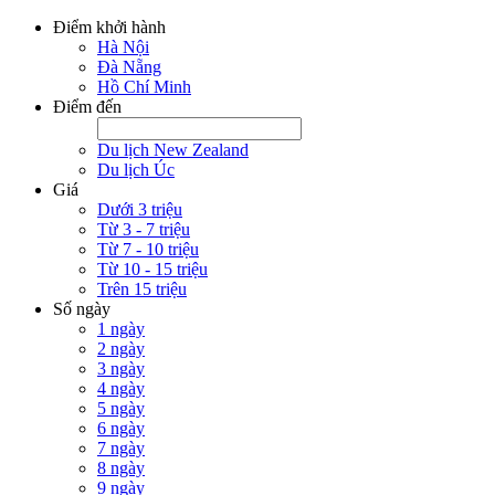
Điểm khởi hành
Hà Nội
Đà Nẵng
Hồ Chí Minh
Điểm đến
Du lịch New Zealand
Du lịch Úc
Giá
Dưới 3 triệu
Từ 3 - 7 triệu
Từ 7 - 10 triệu
Từ 10 - 15 triệu
Trên 15 triệu
Số ngày
1 ngày
2 ngày
3 ngày
4 ngày
5 ngày
6 ngày
7 ngày
8 ngày
9 ngày