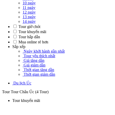
10 ngày
11 ngày
12 ngày
13 ngày
14 ngày
Tour giờ chót
Tour khuyến mãi
Tour hấp dẫn
Mua online rẻ hơn
Sắp xếp
Ngày khởi hành gần nhất
Tour yêu thích nhất
Giá tăng dần
Giá giảm dần
Thời gian tăng dần
Thời gian giảm dần
Du lịch Úc
Tour Tour Châu Úc (4 Tour)
Tour khuyến mãi