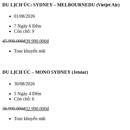
DU LỊCH ÚC: SYDNEY – MELBOURNEDU (Vietjet Air)
01/08/2026
7 Ngày 6 Đêm
Còn chỗ: 9
45.990.000đ
39.990.000đ
Tour khuyến mãi
DU LỊCH ÚC – MONO SYDNEY (Jetstar)
30/08/2026
5 Ngày 4 Đêm
Còn chỗ: 6
36.990.000đ
32.990.000đ
Tour khuyến mãi