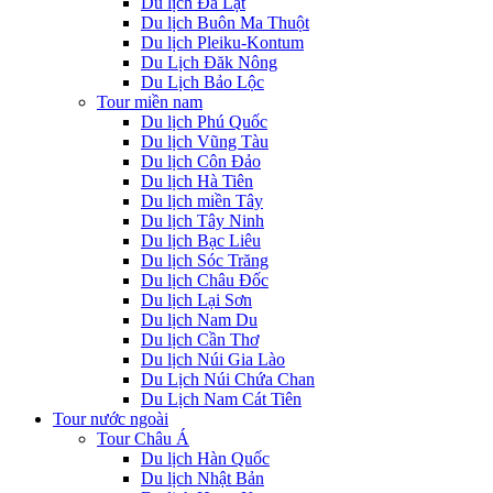
Du lịch Đà Lạt
Du lịch Buôn Ma Thuột
Du lịch Pleiku-Kontum
Du Lịch Đăk Nông
Du Lịch Bảo Lộc
Tour miền nam
Du lịch Phú Quốc
Du lịch Vũng Tàu
Du lịch Côn Đảo
Du lịch Hà Tiên
Du lịch miền Tây
Du lịch Tây Ninh
Du lịch Bạc Liêu
Du lịch Sóc Trăng
Du lịch Châu Đốc
Du lịch Lại Sơn
Du lịch Nam Du
Du lịch Cần Thơ
Du lịch Núi Gia Lào
Du Lịch Núi Chứa Chan
Du Lịch Nam Cát Tiên
Tour nước ngoài
Tour Châu Á
Du lịch Hàn Quốc
Du lịch Nhật Bản