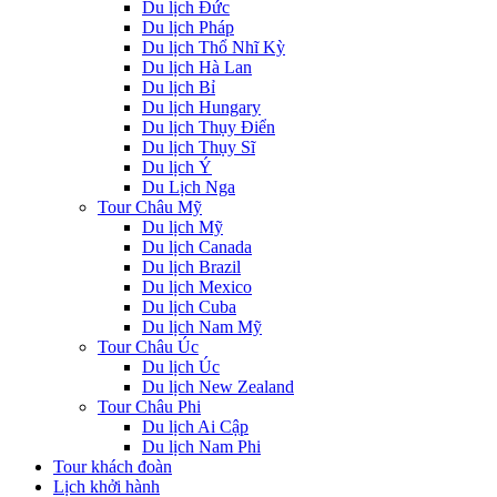
Du lịch Đức
Du lịch Pháp
Du lịch Thổ Nhĩ Kỳ
Du lịch Hà Lan
Du lịch Bỉ
Du lịch Hungary
Du lịch Thụy Điển
Du lịch Thụy Sĩ
Du lịch Ý
Du Lịch Nga
Tour Châu Mỹ
Du lịch Mỹ
Du lịch Canada
Du lịch Brazil
Du lịch Mexico
Du lịch Cuba
Du lịch Nam Mỹ
Tour Châu Úc
Du lịch Úc
Du lịch New Zealand
Tour Châu Phi
Du lịch Ai Cập
Du lịch Nam Phi
Tour khách đoàn
Lịch khởi hành