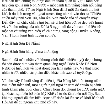
Nơi đầu tiên chúng tôi được dẫn tới tham quan là Ngũ Hành Sơn
hay còn gọi là núi Non Nước – một danh lam thắng cảnh nổi tiếng
của thành phố. Từ lâu Ngũ Hành Sơn đã là một địa danh thu hút
khách du lịch trong và ngoài nước cũng như đi vào thơ ca “Chiều
chiều mây phủ Sơn Trà, sấm rền Non Nước trời đà chuyển mây”.
Đến đây, tôi chắc chắn rằng bạn sẽ bị hút hồn bởi vẻ đẹp vừa hùng
vĩ, vừa thơ mộng của nó. Đó là 5 ngọn núi đá vôi cao, nhô lên trên
một bãi cát trắng ven biển và cả những hang động Huyền Không,
Vân Thông lung linh huyền ảo nữa.
Ngũ Hành Sơn Đà Nẵng
Ngũ Hành Sơn hùng vĩ mà thơ mộng
Sau khi đã mãn nhãn với khung cảnh thiên nhiên tuyệt đẹp, chúng
tôi còn được đưa vào tham quan làng nghề Điêu Khắc Đá Non
Nước để hiểu hơn về hoạt động của làng nghề này. Và thật ngạc
nhiên trước nhiều tác phẩm điêu khắc tinh xảo và tuyệt đẹp.
Và như vậy là buổi sáng đầu tiên tại Đà Nẵng kết thúc trong niềm
vui, niềm thích thú, mọi người nghỉ ngơi ăn trưa để chuẩn bị hành
trình khám phá buổi chiều. Chiều hôm đó, chúng tôi được nghỉ ngơi
tại khách sạn bên bờ biển Mỹ Khê và tự do tắm biển nơi đây. Sau
khi mọi người đã tắm biển “cực đã” đoàn lại lên xe và khởi hành tới
Hội An để du ngoạn khu phố cổ này.