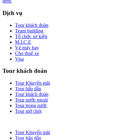
đêm
Dịch vụ
Tour khách đoàn
Team building
Tổ chức sự kiện
M.I.C.E
Vé máy bay
Cho thuê xe
Visa
Tour khách đoàn
Tour Khuyến mãi
Tour hấp dẫn
Tour khách đoàn
Tour nước ngoài
Tour trong nước
Tour giờ chót
Tour Khuyến mãi
Tour hấp dẫn