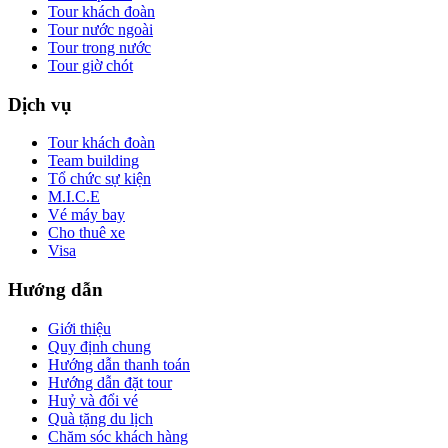
Tour khách đoàn
Tour nước ngoài
Tour trong nước
Tour giờ chót
Dịch vụ
Tour khách đoàn
Team building
Tổ chức sự kiện
M.I.C.E
Vé máy bay
Cho thuê xe
Visa
Hướng dẫn
Giới thiệu
Quy định chung
Hướng dẫn thanh toán
Hướng dẫn đặt tour
Huỷ và đổi vé
Quà tặng du lịch
Chăm sóc khách hàng