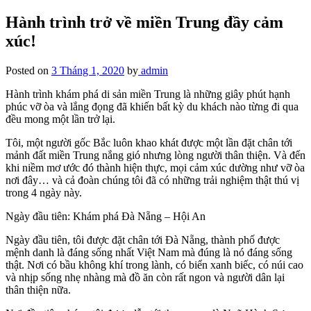
Hành trình trở về miền Trung đầy cảm
xúc!
Posted on
3 Tháng 1, 2020
by
admin
Hành trình khám phá di sản miền Trung là những giây phút hạnh
phúc vỡ òa và lắng đọng đã khiến bất kỳ du khách nào từng đi qua
đều mong một lần trở lại.
Tôi, một người gốc Bắc luôn khao khát được một lần đặt chân tới
mảnh đất miền Trung nắng gió nhưng lòng người thân thiện. Và đến
khi niềm mơ ước đó thành hiện thực, mọi cảm xúc dường như vỡ òa
nơi đây… và cả đoàn chúng tôi đã có những trải nghiệm thật thú vị
trong 4 ngày này.
Ngày đầu tiên: Khám phá Đà Nẵng – Hội An
Ngày đầu tiên, tôi được đặt chân tới Đà Nẵng, thành phố được
mệnh danh là đáng sống nhất Việt Nam mà đúng là nó đáng sống
thật. Nơi có bầu không khí trong lành, có biển xanh biếc, có núi cao
và nhịp sống nhẹ nhàng mà đồ ăn còn rất ngon và người dân lại
thân thiện nữa.