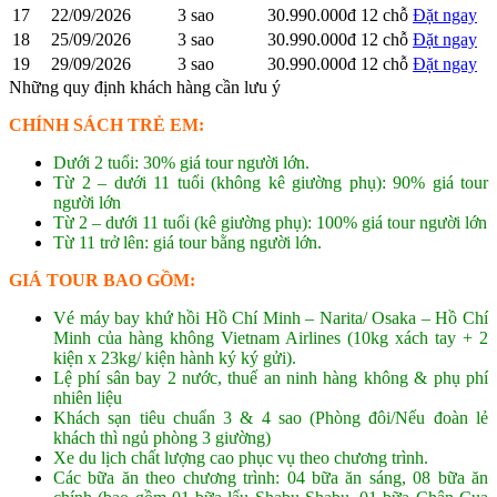
17
22/09/2026
3 sao
30.990.000đ
12 chỗ
Đặt ngay
18
25/09/2026
3 sao
30.990.000đ
12 chỗ
Đặt ngay
19
29/09/2026
3 sao
30.990.000đ
12 chỗ
Đặt ngay
Những quy định khách hàng cần lưu ý
CHÍNH SÁCH TRẺ EM:
Dưới 2 tuổi: 30% giá tour người lớn.
Từ 2 – dưới 11 tuổi (không kê giường phụ): 90% giá tour
người lớn
Từ 2 – dưới 11 tuổi (kê giường phụ): 100% giá tour người lớn
Từ 11 trở lên: giá tour bằng người lớn.
GIÁ TOUR BAO GỒM:
Vé máy bay khứ hồi Hồ Chí Minh – Narita/ Osaka – Hồ Chí
Minh của hàng không
Vietnam Airlines (10kg xách tay + 2
kiện x 23kg/ kiện hành ký ký gửi).
Lệ phí sân bay 2 nước, thuế an ninh hàng không & phụ phí
nhiên liệu
Khách sạn tiêu chuẩn 3 & 4 sao (Phòng đôi/Nếu đoàn lẻ
khách thì ngủ phòng 3 giường)
Xe du lịch chất lượng cao phục vụ theo chương trình.
Các bữa ăn theo chương trình: 04 bữa ăn sáng, 08 bữa ăn