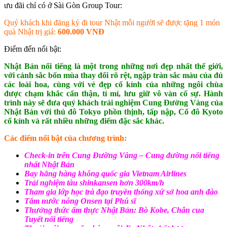
ưu đãi chỉ có ở Sài Gòn Group Tour:
Quý khách khi đăng ký đi tour Nhật mỗi người sẽ được tặng 1 món
quà Nhật trị giá:
600.000 VNĐ
Điểm đến nổi bật:
Nhật Bản nổi tiếng là một trong những nơi đẹp nhất thế giới,
với cảnh sắc bốn mùa thay đổi rõ rệt, ngập
tràn sắc màu của đủ
các loài hoa, cùng với vẻ đẹp cổ kính của những ngôi chùa
được chạm khắc cẩn thận,
tỉ mỉ, lưu giữ vô vàn cố sự. Hành
trình này sẽ đưa quý khách trải nghiệm Cung Đường Vàng của
Nhật
Bản với thủ đô Tokyo phồn thịnh, tấp nập, Cố đô Kyoto
cổ kính và rất nhiều những điểm đặc sắc khác.
Các điểm nổi bật của chương trình:
Check-in trên Cung Đường Vàng – Cung đường nổi tiếng
nhất Nhật Bản
Bay hãng hàng không quốc gia Vietnam Airlines
Trải nghiệm tàu shinkansen hơn 300km/h
Tham gia lớp học trà đạo truyền thống xứ sở hoa anh đào
Tắm nước nóng Onsen tại Phú sĩ
Thưởng thức ẩm thực Nhật Bản: Bò Kobe, Chân cua
Tuyết nổi tiếng