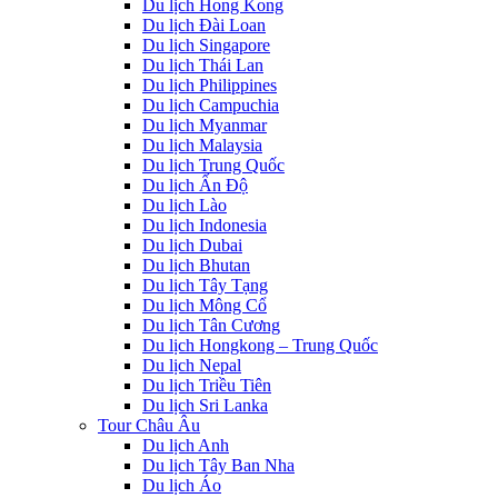
Du lịch Hong Kong
Du lịch Đài Loan
Du lịch Singapore
Du lịch Thái Lan
Du lịch Philippines
Du lịch Campuchia
Du lịch Myanmar
Du lịch Malaysia
Du lịch Trung Quốc
Du lịch Ấn Độ
Du lịch Lào
Du lịch Indonesia
Du lịch Dubai
Du lịch Bhutan
Du lịch Tây Tạng
Du lịch Mông Cổ
Du lịch Tân Cương
Du lịch Hongkong – Trung Quốc
Du lịch Nepal
Du lịch Triều Tiên
Du lịch Sri Lanka
Tour Châu Âu
Du lịch Anh
Du lịch Tây Ban Nha
Du lịch Áo