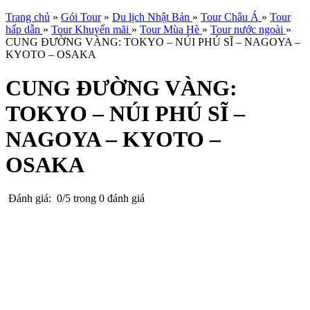
Trang chủ
»
Gói Tour
»
Du lịch Nhật Bản
»
Tour Châu Á
»
Tour
hấp dẫn
»
Tour Khuyến mãi
»
Tour Mùa Hè
»
Tour nước ngoài
»
CUNG ĐƯỜNG VÀNG: TOKYO – NÚI PHÚ SĨ – NAGOYA –
KYOTO – OSAKA
CUNG ĐƯỜNG VÀNG:
TOKYO – NÚI PHÚ SĨ –
NAGOYA – KYOTO –
OSAKA
Đánh giá:
0/5 trong 0 đánh giá