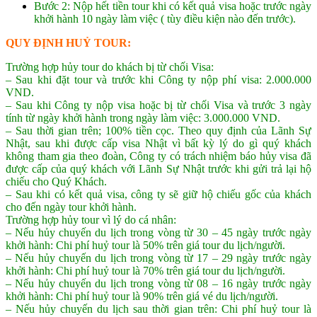
Bước 2: Nộp hết tiền tour khi có kết quả visa hoặc trước ngày
khởi hành 10 ngày làm việc
( tùy điều kiện nào đến trước).
QUY ĐỊNH HUỶ TOUR:
Trường hợp hủy tour do khách bị từ chối Visa:
– Sau khi đặt tour và trước khi Công ty nộp phí visa: 2.000.000
VND.
– Sau khi Công ty nộp visa hoặc bị từ chối Visa và trước 3 ngày
tính từ ngày khởi hành
trong ngày làm việc: 3.000.000 VND.
– Sau thời gian trên; 100% tiền cọc.
Theo quy định của Lãnh Sự
Nhật, sau khi được cấp visa Nhật vì bất kỳ lý do gì quý khách
không tham gia theo đoàn, Công ty có trách nhiệm báo hủy visa đã
được cấp của quý
khách với Lãnh Sự Nhật trước khi gửi trả lại hộ
chiếu cho Quý Khách.
– Sau khi có kết quả visa, công ty sẽ giữ hộ chiếu gốc của khách
cho đến ngày tour khởi
hành.
Trường hợp hủy tour vì lý do cá nhân:
– Nếu hủy chuyến du lịch trong vòng từ 30 – 45 ngày trước ngày
khởi hành: Chi phí huỷ tour là 50% trên giá tour du lịch/người.
– Nếu hủy chuyến du lịch trong vòng từ 17 – 29 ngày trước ngày
khởi hành: Chi phí huỷ tour
là 70% trên giá tour du lịch/người.
– Nếu hủy chuyến du lịch trong vòng từ 08 – 16 ngày trước ngày
khởi hành: Chi phí huỷ tour
là 90% trên giá vé du lịch/người.
– Nếu hủy chuyến du lịch sau thời gian trên: Chi phí huỷ tour là