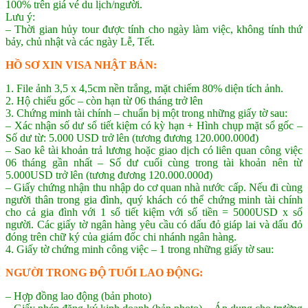
100% trên giá vé du
lịch/người.
Lưu ý:
– Thời gian hủy tour được tính cho ngày làm việc, không tính thứ
bảy, chủ nhật và các ngày
Lễ, Tết.
HỒ SƠ XIN VISA NHẬT BẢN:
1. File ảnh 3,5 x 4,5cm nền trắng, mặt chiếm 80% diện tích ảnh.
2. Hộ chiếu gốc – còn hạn từ 06 tháng trở lên
3. Chứng minh tài chính – chuẩn bị một trong những giấy tờ sau:
– Xác nhận số dư sổ tiết kiệm có kỳ hạn + Hình chụp mặt sổ gốc –
Số dư từ: 5.000
USD trở lên (tương đương 120.000.000đ)
– Sao kê tài khoản trả lương hoặc giao dịch có liên quan công việc
06 tháng gần
nhất – Số dư cuối cùng trong tài khoản nên từ
5.000USD trở lên (tương đương
120.000.000đ)
– Giấy chứng nhận thu nhập do cơ quan nhà nước cấp.
Nếu đi cùng
người thân trong gia đình, quý khách có thể chứng minh tài chính
cho cả gia đình với 1 sổ tiết kiệm với số tiền = 5000USD x số
người.
Các giấy tờ ngân hàng yêu cầu có dấu đỏ giáp lai và dấu đỏ
đóng trên chữ ký của giám đốc chi nhánh ngân hàng.
4. Giấy tờ chứng minh công việc – 1 trong những giấy tờ sau:
NGƯỜI TRONG ĐỘ TUỔI LAO ĐỘNG:
– Hợp đồng lao động (bản photo)