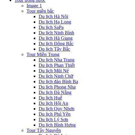
Tour trong nước
Image 1
Tour miền bắc
Du lịch Hà Nội
Du lịch Hạ Long
Du lịch SaPa
Du lịch Ninh Bình
Du lịch Hà Giang
Du lịch Đông Bắc
Du lịch Tây Bắc
Tour Miền Trung
Du lịch Nha Trang
Du lịch Phan Thiết
Du lịch Mũi Né
Du lịch Ninh Chữ
Du lịch đảo Bình Ba
Du lịch Phong Nha
Du lịch Đà Nẵng
Du lịch Huế
Du lịch Hội An
Du lịch Quy Nhơn
Du lịch Phú Yên
Du lịch Lý Sơn
Du lịch Bình Hưng
Tour Tây Nguyên