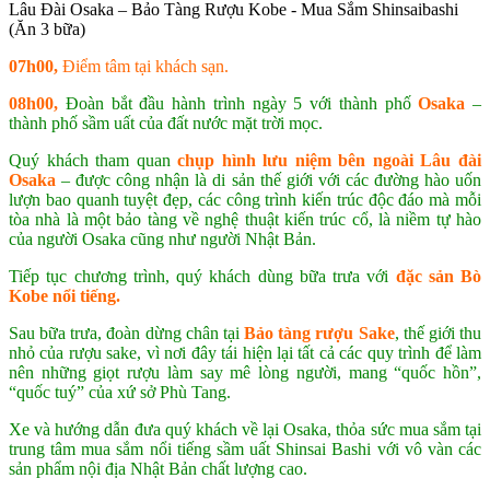
Lâu Đài Osaka – Bảo Tàng Rượu Kobe - Mua Sắm Shinsaibashi
(Ăn 3 bữa)
07h00,
Điểm tâm tại khách sạn.
08h00,
Đoàn bắt đầu hành trình ngày 5 với thành phố
Osaka
–
thành phố sầm uất của đất nước
mặt trời mọc.
Quý khách tham quan
chụp hình lưu niệm bên
ngoài Lâu đài
Osaka
– được công nhận là di sản
thế giới với các đường hào uốn
lượn bao quanh
tuyệt đẹp, các công trình kiến trúc độc đáo mà mỗi
tòa nhà là một bảo tàng về nghệ thuật kiến trúc cổ,
là niềm tự hào
của người Osaka cũng như người
Nhật Bản.
Tiếp tục chương trình, quý khách dùng bữa trưa
với
đặc sản Bò
Kobe nổi tiếng.
Sau bữa trưa, đoàn dừng chân tại
Bảo tàng rượu
Sake
, thế giới thu
nhỏ của rượu sake, vì nơi đây
tái hiện lại tất cả các quy trình để làm
nên những
giọt rượu làm say mê lòng người, mang “quốc
hồn”,
“quốc tuý” của xứ sở Phù Tang.
Xe và hướng dẫn đưa quý khách về lại Osaka, thỏa
sức mua sắm tại
trung tâm mua sắm nổi tiếng sầm
uất Shinsai Bashi với vô vàn các
sản phẩm nội địa
Nhật
Bản chất lượng cao.