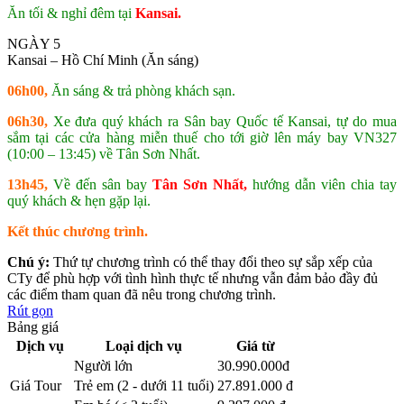
Ăn tối & nghỉ đêm tại
Kansai.
NGÀY 5
Kansai – Hồ Chí Minh (Ăn sáng)
06h00,
Ăn sáng & trả phòng khách sạn.
06h30,
Xe đưa quý khách ra Sân bay Quốc tế Kansai, tự do mua
sắm tại các cửa hàng miễn thuế
cho tới giờ lên máy bay VN327
(10:00 – 13:45) về Tân Sơn Nhất.
13h45,
Về đến sân bay
Tân Sơn Nhất,
hướng dẫn viên chia tay
quý khách & hẹn gặp lại.
Kết thúc chương trình.
Chú ý:
Thứ tự chương trình có thể thay đổi theo sự sắp xếp của
CTy để phù hợp với tình hình thực tế nhưng vẫn đảm bảo đầy đủ
các điểm tham quan đã nêu trong chương trình.
Rút gọn
Bảng giá
Dịch vụ
Loại dịch vụ
Giá từ
Người lớn
30.990.000đ
Giá Tour
Trẻ em (2 - dưới 11 tuổi)
27.891.000 đ