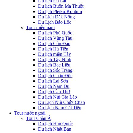
Du lịch Đà Lạt
Du lịch Buôn Ma Thuột
Du lịch Pleiku-Kontum
Du Lịch Đăk Nông
Du Lịch Bảo Lộc
Tour miền nam
Du lịch Phú Quốc
Du lịch Vũng Tàu
Du lịch Côn Đảo
Du lịch Hà Tiên
Du lịch miền Tây
Du lịch Tây Ninh
Du lịch Bạc Liêu
Du lịch Sóc Trăng
Du lịch Châu Đốc
Du lịch Lại Sơn
Du lịch Nam Du
Du lịch Cần Thơ
Du lịch Núi Gia Lào
Du Lịch Núi Chứa Chan
Du Lịch Nam Cát Tiên
Tour nước ngoài
Tour Châu Á
Du lịch Hàn Quốc
Du lịch Nhật Bản