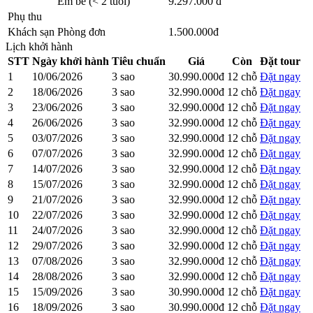
Em bé (< 2 tuổi)
9.297.000 đ
Phụ thu
Khách sạn
Phòng đơn
1.500.000đ
Lịch khởi hành
STT
Ngày khởi hành
Tiêu chuẩn
Giá
Còn
Đặt tour
1
10/06/2026
3 sao
30.990.000đ
12 chỗ
Đặt ngay
2
18/06/2026
3 sao
32.990.000đ
12 chỗ
Đặt ngay
3
23/06/2026
3 sao
32.990.000đ
12 chỗ
Đặt ngay
4
26/06/2026
3 sao
32.990.000đ
12 chỗ
Đặt ngay
5
03/07/2026
3 sao
32.990.000đ
12 chỗ
Đặt ngay
6
07/07/2026
3 sao
32.990.000đ
12 chỗ
Đặt ngay
7
14/07/2026
3 sao
32.990.000đ
12 chỗ
Đặt ngay
8
15/07/2026
3 sao
32.990.000đ
12 chỗ
Đặt ngay
9
21/07/2026
3 sao
32.990.000đ
12 chỗ
Đặt ngay
10
22/07/2026
3 sao
32.990.000đ
12 chỗ
Đặt ngay
11
24/07/2026
3 sao
32.990.000đ
12 chỗ
Đặt ngay
12
29/07/2026
3 sao
32.990.000đ
12 chỗ
Đặt ngay
13
07/08/2026
3 sao
32.990.000đ
12 chỗ
Đặt ngay
14
28/08/2026
3 sao
32.990.000đ
12 chỗ
Đặt ngay
15
15/09/2026
3 sao
30.990.000đ
12 chỗ
Đặt ngay
16
18/09/2026
3 sao
30.990.000đ
12 chỗ
Đặt ngay