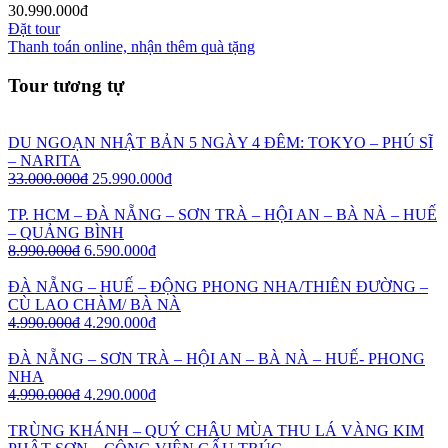
30.990.000đ
Đặt tour
Thanh toán online, nhận thêm quà tặng
Tour tương tự
DU NGOẠN NHẬT BẢN 5 NGÀY 4 ĐÊM: TOKYO – PHÚ SĨ
– NARITA
33.000.000đ
25.990.000đ
TP. HCM – ĐÀ NẴNG – SƠN TRÀ – HỘI AN – BÀ NÀ – HUẾ
– QUẢNG BÌNH
8.990.000đ
6.590.000đ
ĐÀ NẴNG – HUẾ – ĐỘNG PHONG NHA/THIÊN ĐƯỜNG –
CÙ LAO CHÀM/ BÀ NÀ
4.990.000đ
4.290.000đ
ĐÀ NẴNG – SƠN TRÀ – HỘI AN – BÀ NÀ – HUẾ- PHONG
NHA
4.990.000đ
4.290.000đ
TRÙNG KHÁNH – QUÝ CHÂU MÙA THU LÁ VÀNG KIM