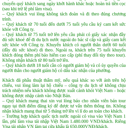
chuyển quý khách sang ngày khởi hành khác
hoặc hoàn trả tiền cọc
(sau khi trừ lệ phí làm visa).
– Quý khách vui lòng không tách đoàn và đi theo đúng chương
trình.
– Quý khách từ 70 tuổi đến dưới 75 tuổi yêu cầu ký cam kết sức
khỏe với Công ty.
– Quý khách từ 75 tuổi trở lên yêu cầu phải có giấy xác nhận đầy
đủ sức khoẻ để đi du lịch
nước ngoài do bác sĩ cấp và giấy cam kết
sức khỏe với Công ty. Khuyến khích có người
thân dưới 60 tuổi
(đầy đủ sức khoẻ) đi theo. Ngoài ra, khách trên 75 tuổi khuyến
khích
đóng thêm phí bảo hiểm cao cấp (phí thay đổi tùy theo tour).
Không nhận khách từ 80 tuổi
trở lên.
– Quý khách dưới 18 tuổi cần có người giám hộ và có ủy quyền của
người thân cho người
giám hộ có dấu xác nhận của phường.
Khách đã phẫu thuật thẩm mỹ, nếu quá khác so với ảnh trên hộ
chiếu, vui lòng làm lại hộ
chiếu – công ty du lịch sẽ không chịu
trách nhiệm nếu khách không được xuất cảnh khỏi
Việt Nam – hoặc
không được nhập cảnh vào Nhật Bản.
– Quý khách mang thai xin vui lòng báo cho nhân viên bán tour
ngay tại thời điểm đăng ký
để được tư vấn thêm thông tin. Không
nhận khách mang thai từ 5 tháng trở lên vì lí do an
toàn cho khách.
– Trường hợp khách quốc tịch nước ngoài có visa vào Việt Nam 1
lần, phí làm visa tái nhập
Việt Nam 1.480.000 VND/khách. Riêng
Visa tái nhập VN làm tại cửa khẩu là
650.000VNĐ/khách.