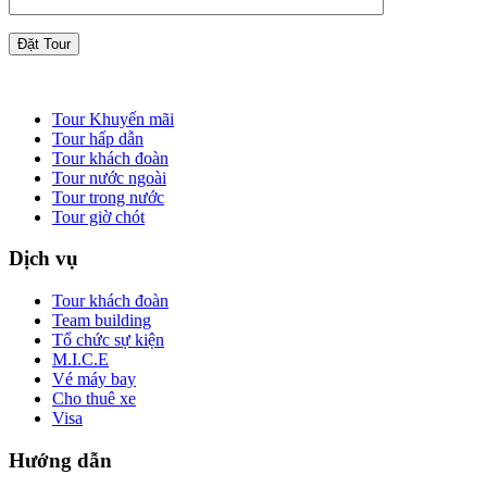
Tour Khuyến mãi
Tour hấp dẫn
Tour khách đoàn
Tour nước ngoài
Tour trong nước
Tour giờ chót
Dịch vụ
Tour khách đoàn
Team building
Tổ chức sự kiện
M.I.C.E
Vé máy bay
Cho thuê xe
Visa
Hướng dẫn