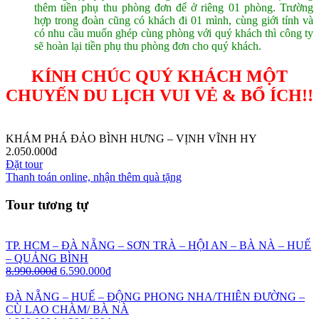
thêm tiền phụ thu phòng đơn để ở riêng 01 phòng. Trường
hợp trong đoàn cũng có khách đi 01 mình, cùng giới tính và
có nhu cầu muốn ghép cùng phòng với quý khách thì công ty
sẽ hoàn lại tiền phụ thu phòng đơn cho quý khách.
KÍNH CHÚC QUÝ KHÁCH MỘT
CHUYẾN DU LỊCH VUI VẺ & BỔ ÍCH!!
KHÁM PHÁ ĐẢO BÌNH HƯNG – VỊNH VĨNH HY
2.050.000đ
Đặt tour
Thanh toán online, nhận thêm quà tặng
Tour tương tự
TP. HCM – ĐÀ NẴNG – SƠN TRÀ – HỘI AN – BÀ NÀ – HUẾ
– QUẢNG BÌNH
8.990.000đ
6.590.000đ
ĐÀ NẴNG – HUẾ – ĐỘNG PHONG NHA/THIÊN ĐƯỜNG –
CÙ LAO CHÀM/ BÀ NÀ