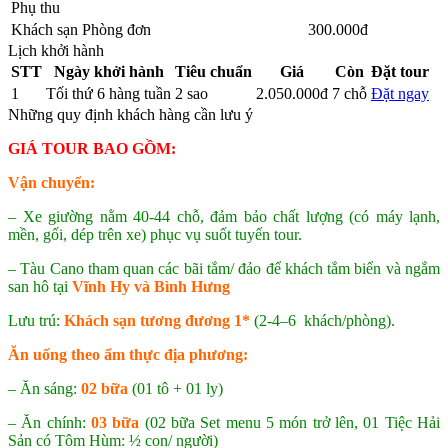
Phụ thu
Khách sạn
Phòng đơn
300.000đ
Lịch khởi hành
STT
Ngày khởi hành
Tiêu chuẩn
Giá
Còn
Đặt tour
1
Tối thứ 6 hàng tuần
2 sao
2.050.000đ
7 chỗ
Đặt ngay
Những quy định khách hàng cần lưu ý
GIÁ TOUR BAO GỒM:
Vận chuyển:
– Xe giường nằm 40-44 chỗ, đảm bảo chất lượng (có máy lạnh,
mền, gối, dép trên xe) phục vụ suốt tuyến tour.
– Tàu Cano tham quan các bãi tắm/ đảo để khách tắm biển và ngắm
san hô tại
Vĩnh Hy và Bình Hưng
Lưu trú:
Khách sạn tương đương 1*
(2-4–6 khách/phòng).
Ăn uống theo ẩm thực địa phương:
– Ăn sáng:
02 bữa
(01 tô + 01 ly)
– Ăn chính:
03 bữa
(02 bữa Set menu 5 món trở lên, 01 Tiệc Hải
Sản có Tôm Hùm: ½ con/ người)