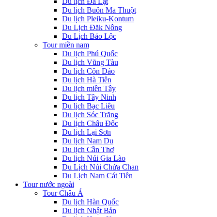
Du lịch Đà Lạt
Du lịch Buôn Ma Thuột
Du lịch Pleiku-Kontum
Du Lịch Đăk Nông
Du Lịch Bảo Lộc
Tour miền nam
Du lịch Phú Quốc
Du lịch Vũng Tàu
Du lịch Côn Đảo
Du lịch Hà Tiên
Du lịch miền Tây
Du lịch Tây Ninh
Du lịch Bạc Liêu
Du lịch Sóc Trăng
Du lịch Châu Đốc
Du lịch Lại Sơn
Du lịch Nam Du
Du lịch Cần Thơ
Du lịch Núi Gia Lào
Du Lịch Núi Chứa Chan
Du Lịch Nam Cát Tiên
Tour nước ngoài
Tour Châu Á
Du lịch Hàn Quốc
Du lịch Nhật Bản