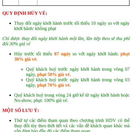
QUY ĐỊNH HỦY VÉ:
Thay đổi ngày khởi hành trước tối thiểu 10 ngày so với ngày
khởi hành: không phạt
Chỉ được thay đổi ngày khởi hành một lần, lần tiếp theo sẽ thu phí
đổi 30% giá vé
Hủy trước tối thiểu
07 ngày
so với ngày khởi hành:
phạt
30% giá vé.
Quý khách huỷ trước ngày khởi hành trong vòng 07
ngày,
phạt 50% giá vé.
Quý khách huỷ trước ngày khởi hành trong vòng 03
ngày,
phạt 70% giá vé.
Quý khách huỷ trong vòng 24 giờ kể từ ngày khởi hành hoặc
No-show, phạt: 100% giá vé.
MỘT SỐ LƯU Ý:
Thứ tự các điểm tham quan theo chương trình HDV có thể
thay đổi tùy theo thời tiết vá các vấn đề khách quan khác mà
vẫn đảm bảo đầy đủ các điểm tham quan.