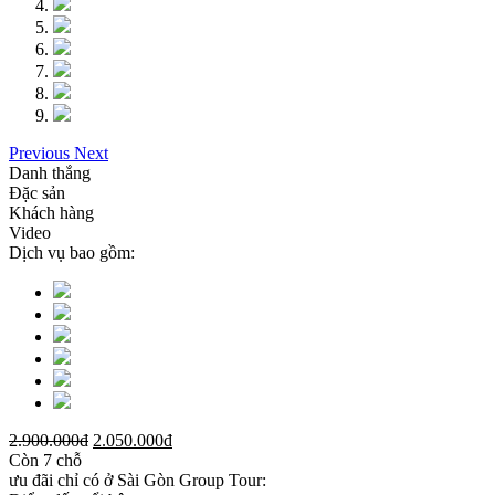
Previous
Next
Danh thắng
Đặc sản
Khách hàng
Video
Dịch vụ bao gồm:
2.900.000đ
2.050.000đ
Còn 7 chỗ
ưu đãi chỉ có ở Sài Gòn Group Tour: