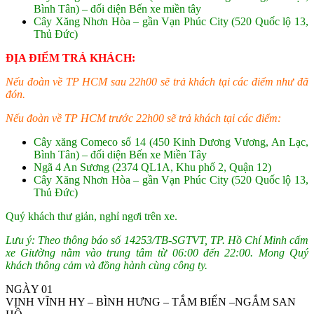
Bình Tân) – đối diện Bến xe miền tây
Cây Xăng Nhơn Hòa – gần Vạn Phúc City (520 Quốc lộ 13,
Thủ Đức)
ĐỊA ĐIỂM TRẢ KHÁCH:
Nếu đoàn về TP HCM sau 22h00 sẽ trả khách tại các điểm như đã
đón.
Nếu đoàn về TP HCM trước 22h00 sẽ trả khách tại các điểm:
Cây xăng Comeco số 14 (450 Kinh Dương Vương, An Lạc,
Bình Tân) – đối diện Bến xe Miền Tây
Ngã 4 An Sương (2374 QL1A, Khu phố 2, Quận 12)
Cây Xăng Nhơn Hòa – gần Vạn Phúc City (520 Quốc lộ 13,
Thủ Đức)
Quý khách thư giản, nghỉ ngơi trên xe.
Lưu ý: Theo thông báo số 14253/TB-SGTVT, TP. Hồ Chí Minh cấm
xe Giường nằm vào trung tâm từ 06:00 đến 22:00. Mong Quý
khách thông cảm và đồng hành cùng công ty.
NGÀY 01
VỊNH VĨNH HY – BÌNH HƯNG – TẮM BIỂN –NGẮM SAN