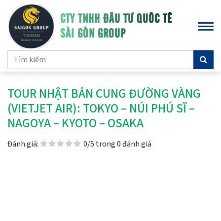
CTY TNHH ĐẦU TƯ QUỐC TẾ
SÀI GÒN GROUP
TOUR NHẬT BẢN CUNG ĐƯỜNG VÀNG
(VIETJET AIR): TOKYO – NÚI PHÚ SĨ –
NAGOYA – KYOTO – OSAKA
Đánh giá:
0/5 trong 0 đánh giá