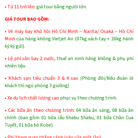
• Từ 11 trở lên:
giá tour bằng người lớn.
GIÁ TOUR BAO GỒM:
• Vé máy bay khứ hồi Hồ Chí Minh – Narita/ Osaka – Hồ Chí
Minh
của hàng không Vietjet Air (07kg xách tay + 20kg hành
ký ký gửi).
• Lệ phí sân bay 2 nước,
thuế an ninh hàng không & phụ phí
nhiên liệu
• Khách sạn tiêu chuẩn 3 & 4 sao
(Phòng đôi/Nếu đoàn lẻ
khách thì ngủ phòng 3 giường)
• Xe du lịch chất lượng cao
phục vụ theo chương trình.
• Các bữa ăn theo chương trình:
04 bữa ăn sáng, 08 bữa ăn
chính (bao gồm 01 bữa lẩu Shabu Shabu, 01 bữa Chân Cua
Tuyết, 01 bữa bò Kobe).
•
Phí tham quan thắng cảnh (vào cửa một lần)