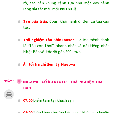
rỡ, tạo nên khung cảnh tựa như một dãy hành
lang dài sắc màu mỗi khi thu về.
Sau bữa trưa
, đoàn khởi hành đi đến ga tàu cao
tốc:
Trải nghiệm tàu Shinkansen
– được mệnh danh
là “tàu con thoi” nhanh nhất và nổi tiếng nhất
Nhật Bản với tốc độ gần 300km/h.
Ăn tối & nghỉ đêm tại Nagoya
NGÀY 4
NAGOYA – CỐ ĐÔ KYOTO – TRẢI NGHIỆM TRÀ
ĐẠO
07:00
Điểm tâm tại khách sạn.
08:00
Tiếp theo chương trình, quý khách di chuyển