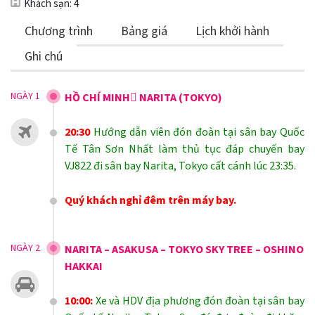
4
Khách sạn:
Chương trình
Bảng giá
Lịch khởi hành
Ghi chú
NGÀY 1
HỒ CHÍ MINH NARITA (TOKYO)
20:30
Hướng dẫn viên đón đoàn tại sân bay Quốc
Tế Tân Sơn Nhất làm thủ tục đáp chuyến bay
VJ822 đi sân bay Narita, Tokyo cất cánh lúc 23:35.
Quý khách nghỉ đêm trên máy bay.
NGÀY 2
NARITA – ASAKUSA – TOKYO SKY TREE – OSHINO
HAKKAI
10:00:
Xe và HDV địa phương đón đoàn tại sân bay