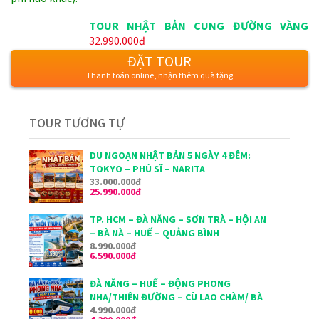
TOUR NHẬT BẢN CUNG ĐƯỜNG VÀNG
32.990.000đ
(VIETJET AIR): TOKYO – NÚI PHÚ SĨ –
NAGOYA – KYOTO – OSAKA
ĐẶT TOUR
Thanh toán online, nhận thêm quà tặng
TOUR TƯƠNG TỰ
DU NGOẠN NHẬT BẢN 5 NGÀY 4 ĐÊM:
TOKYO – PHÚ SĨ – NARITA
33.000.000đ
25.990.000đ
TP. HCM – ĐÀ NẴNG – SƠN TRÀ – HỘI AN
– BÀ NÀ – HUẾ – QUẢNG BÌNH
8.990.000đ
6.590.000đ
ĐÀ NẴNG – HUẾ – ĐỘNG PHONG
NHA/THIÊN ĐƯỜNG – CÙ LAO CHÀM/ BÀ
4.990.000đ
NÀ