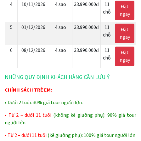
4
10/11/2026
4 sao
33.990.000đ
11
Đặt
chỗ
ngay
5
01/12/2026
4 sao
33.990.000đ
11
Đặt
chỗ
ngay
6
08/12/2026
4 sao
33.990.000đ
11
Đặt
chỗ
ngay
NHỮNG QUY ĐỊNH KHÁCH HÀNG CẦN LƯU Ý
CHÍNH SÁCH TRẺ EM:
• Dưới 2 tuổi: 30% giá tour người lớn.
• Từ 2 – dưới 11 tuổi
(không kê giường phụ): 90% giá tour
người lớn
• Từ 2 – dưới 11 tuổi
(kê giường phụ): 100% giá tour người lớn