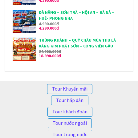
4.290.000đ
ĐÀ NẴNG – SƠN TRÀ – HỘI AN – BÀ NÀ –
HUẾ- PHONG NHA
4.990.000đ
4.290.000đ
TRÙNG KHÁNH – QUÝ CHÂU MÙA THU LÁ
VÀNG KIM PHẬT SƠN – CÔNG VIÊN GẤU
24.900.000đ
TRÚC
18.990.000đ
Tour Khuyến mãi
Tour hấp dẫn
Tour khách đoàn
Tour nước ngoài
Tour trong nước