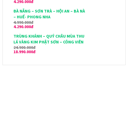
4.290.000đ
ĐÀ NẴNG – SƠN TRÀ – HỘI AN – BÀ NÀ
– HUẾ- PHONG NHA
4.990.000đ
4.290.000đ
TRÙNG KHÁNH – QUÝ CHÂU MÙA THU
LÁ VÀNG KIM PHẬT SƠN – CÔNG VIÊN
24.900.000đ
GẤU TRÚC
18.990.000đ