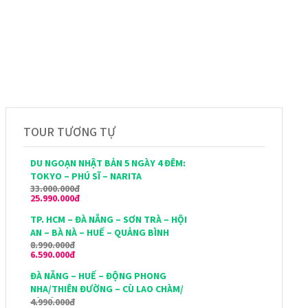
TOUR TƯƠNG TỰ
DU NGOẠN NHẬT BẢN 5 NGÀY 4 ĐÊM:
TOKYO – PHÚ SĨ – NARITA
33.000.000đ
25.990.000đ
TP. HCM – ĐÀ NẴNG – SƠN TRÀ – HỘI
AN – BÀ NÀ – HUẾ – QUẢNG BÌNH
8.990.000đ
6.590.000đ
ĐÀ NẴNG – HUẾ – ĐỘNG PHONG
NHA/THIÊN ĐƯỜNG – CÙ LAO CHÀM/
4.990.000đ
BÀ NÀ