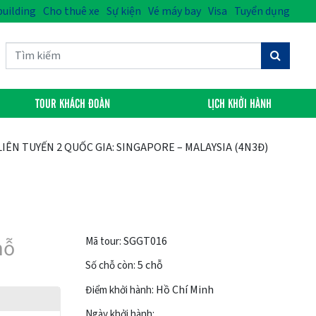
uilding
Cho thuê xe
Sự kiện
Vé máy bay
Visa
Tuyển dụng
TOUR KHÁCH ĐOÀN
LỊCH KHỞI HÀNH
LIÊN TUYẾN 2 QUỐC GIA: SINGAPORE – MALAYSIA (4N3Đ)
hỗ
SGGT016
Mã tour:
5 chỗ
Số chỗ còn:
Hồ Chí Minh
Điểm khởi hành:
Ngày khởi hành: