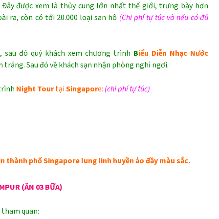
. Đây được xem là thủy cung lớn nhất thế giới, trưng bày hơn
ài ra, còn có tới 20.000 loại san hô
(Chi phí tự túc và nếu có đủ
g, sau đó quý khách xem chương trình
B
iểu Diễn Nhạc Nước
h tráng. Sau đó về khách sạn nhận phòng nghỉ ngơi.
trình
Night Tour
tại
Singapor
e:
(chi phí tự túc)
n thành phố Singapore lung linh huyền ảo đầy màu sắc.
MPUR (ĂN 03 BỮA)
n tham quan: