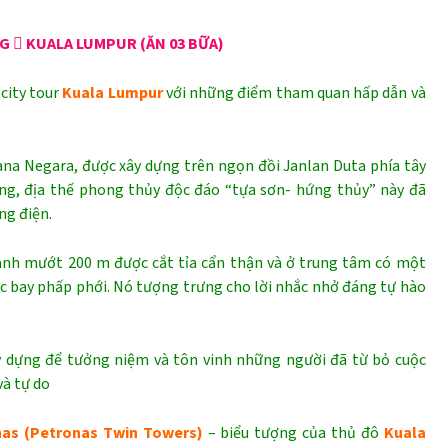
  KUALA LUMPUR (ĂN 03 BỮA)
city tour
Kuala Lumpur
với những điểm tham quan hấp dẫn và
tana Negara, được xây dựng trên ngọn đồi Janlan Duta phía tây
ng, địa thế phong thủy độc đáo “tựa sơn- hứng thủy” này đã
ng điện.
anh mướt 200 m được cắt tỉa cẩn thận và ở trung tâm có một
uốc bay phấp phới. Nó tượng trưng cho lời nhắc nhở đáng tự hào
 dựng để tưởng niệm và tôn vinh những người đã từ bỏ cuộc
và tự do
nas (Petronas Twin Towers)
– biểu tượng của thủ đô
Kuala