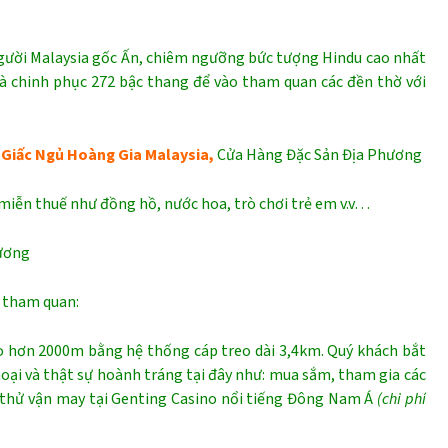
gười Malaysia gốc Ấn, chiêm ngưỡng bức tượng Hindu cao nhất
và chinh phục 272 bậc thang để vào tham quan các đền thờ với
Giấc Ngủ Hoàng Gia Malaysia,
Cửa Hàng Đặc Sản Địa Phương
miễn thuế như đồng hồ, nước hoa, trò chơi trẻ em v.v…
hương
h tham quan:
o hơn 2000m bằng hệ thống cáp treo dài 3,4km. Quý khách bắt
ại và thật sự hoành tráng tại đây như: mua sắm, tham gia các
c thử vận may tại Genting Casino nổi tiếng Đông Nam Á
(chi phí