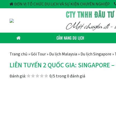
ĐƠN VỊ TỔ CHỨC DU LỊCH VÀ SỰ KIỆN CHUYÊN NGHIỆP
CTY TNHH ĐẦU TƯ
Một chuyến đi - v
CẨM NANG DU LỊCH
Trang chủ
»
Gói Tour
»
Du lịch Malaysia
»
Du lịch Singapore
»
LIÊN TUYẾN 2 QUỐC GIA: SINGAPORE –
Đánh giá:
0/5 trong 0 đánh giá