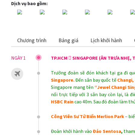
Dịch vụ bao gồm:
Chương trình
Bảng giá
Lịch khởi hành
NGÀY 1
TP.HCM  SINGAPORE (ĂN TRƯA NHẸ, T
Trưởng đoàn sẽ đón khách tại ga đi qu
Singapore.
Đến sân bay quốc tế
Changi,
Singapore mang tên
“Jewel Changi Si
nối trực tiếp với 3 sân bay còn lại, l
HSBC Rain
cao 40m. Sau đó đoàn làm thủ
Công Viên Sư Tử Biển Merlion Park
– bi
Đoàn khởi hành vào
Đảo Sentosa
,
tham