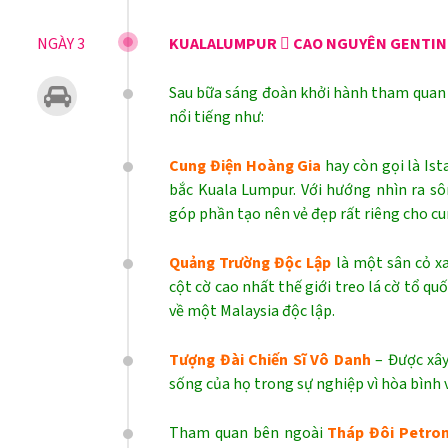
NGÀY 3
KUALALUMPUR  CAO NGUYÊN GENTING
Sau bữa sáng đoàn khởi hành tham quan 
nổi tiếng như:
Cung Điện Hoàng Gia
hay còn gọi là Is
bắc Kuala Lumpur. Với hướng nhìn ra sô
góp phần tạo nên vẻ đẹp rất riêng cho cu
Quảng Trường Độc Lập
là một sân cỏ x
cột cờ cao nhất thế giới treo lá cờ tổ q
về một Malaysia độc lập.
Tượng Đài Chiến Sĩ Vô Danh
– Được xây
sống của họ trong sự nghiệp vì hòa bình 
Tham quan bên ngoài
Tháp Đôi Petro