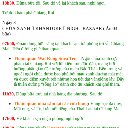
18
h
30
,
Dùng bữa tối. Sau đó về lại khách sạn, nghỉ ngơi.
Tự do khám phá Chiang Rai
.
Ngày 3
CHÙA XANH  KHANTOKE  NIGHT BAZAAR ( Ăn 03
bữa)
07
h
00
,
Đoàn dùng bữa sáng tại khách sạn, trả phòng trở về Chiang
Mai. Trên đường ghé tham quan:
Tham quan Wat Rong Suea Ten
– Ngôi chùa xanh cực
phẩm tại Chiang Rai với lối kiến trúc độc đáo, mang hơi
hướng phật giáo đặc trưng của miền Bắc Thái. Bên trong và
ngoài ngôi chùa được bao phủ bởi màu xanh dương mát mắt
và được điểm xuyết bởi những họa tiết dát vànglộng lẫy. Đây
là thiên đường “sống ảo” dành cho du khách khi ghé thăm.
11
h
30
,
Dùng bữa trưa tại nhà hàng địa phương. Sau đó:
Tham quan mua sắm tại các cửa hàng
:
Vàng bạc đá quý,
Mật ong, và Trại rắn nổi tiếng của Thái Lan tại Chiang Mai.
17
h
00
,
Về khách sạn nhận phòng, nghỉ ngời