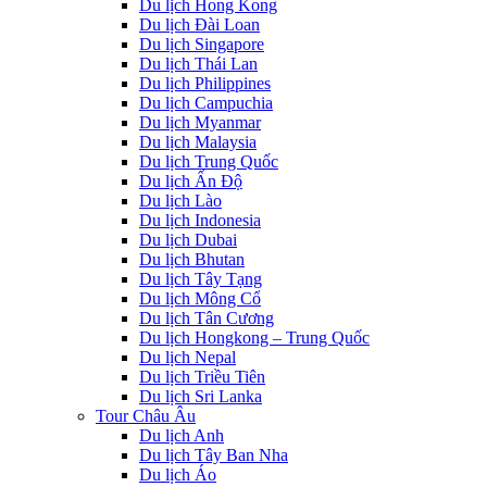
Du lịch Hong Kong
Du lịch Đài Loan
Du lịch Singapore
Du lịch Thái Lan
Du lịch Philippines
Du lịch Campuchia
Du lịch Myanmar
Du lịch Malaysia
Du lịch Trung Quốc
Du lịch Ấn Độ
Du lịch Lào
Du lịch Indonesia
Du lịch Dubai
Du lịch Bhutan
Du lịch Tây Tạng
Du lịch Mông Cổ
Du lịch Tân Cương
Du lịch Hongkong – Trung Quốc
Du lịch Nepal
Du lịch Triều Tiên
Du lịch Sri Lanka
Tour Châu Âu
Du lịch Anh
Du lịch Tây Ban Nha
Du lịch Áo