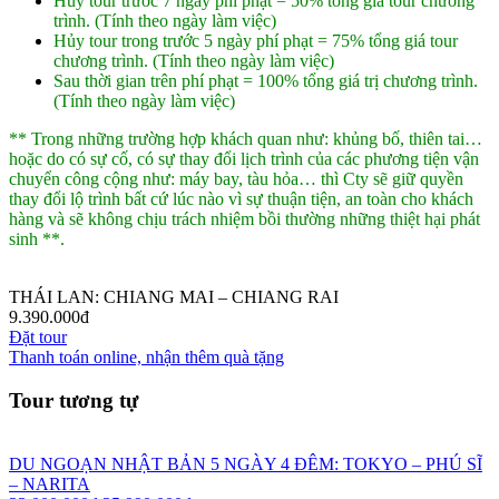
Hủy tour trước 7 ngày phí phạt = 50% tổng giá tour chương
trình. (Tính theo ngày làm việc)
Hủy tour trong trước 5 ngày phí phạt = 75% tổng giá tour
chương trình. (Tính theo ngày làm việc)
Sau thời gian trên phí phạt = 100% tổng giá trị chương trình.
(Tính theo ngày làm việc)
** Trong những trường hợp khách quan như: khủng bố, thiên tai…
hoặc do có sự cố, có sự thay đổi lịch trình của các phương tiện vận
chuyển công cộng như: máy bay, tàu hỏa… thì Cty sẽ giữ quyền
thay đổi lộ trình bất cứ lúc nào vì sự thuận tiện, an toàn cho khách
hàng và sẽ không chịu trách nhiệm bồi thường những thiệt hại phát
sinh **.
THÁI LAN: CHIANG MAI – CHIANG RAI
9.390.000đ
Đặt tour
Thanh toán online, nhận thêm quà tặng
Tour tương tự
DU NGOẠN NHẬT BẢN 5 NGÀY 4 ĐÊM: TOKYO – PHÚ SĨ
– NARITA