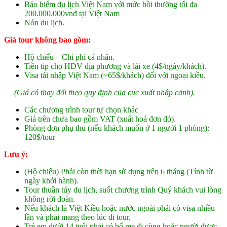
Bảo hiểm du lịch Việt Nam với mức bồi thường tối đa
200.000.000vnđ tại Việt Nam
Nón du lịch.
Giá tour không bao gồm:
Hộ chiếu – Chi phí cá nhân.
Tiền tip cho HDV địa phương và lái xe (4$/ngày/khách).
Visa tái nhập Việt Nam (~65$/khách) đối với ngoại kiều.
(Giá có thay đổi theo quy định của cục xuất nhập cảnh).
Các chương trình tour tự chọn khác
Giá trên chưa bao gồm VAT (xuất hoá đơn đỏ).
Phòng đơn phụ thu (nếu khách muốn ở 1 người 1 phòng):
120$/tour
Lưu ý:
(Hộ chiếu) Phải còn thời hạn sử dụng trên 6 tháng (Tính từ
ngày khởi hành).
Tour thuần túy du lịch, suốt chương trình Quý khách vui lòng
không rời đoàn.
Nếu khách là Việt Kiều hoặc nước ngoài phải có visa nhiều
lần và phải mang theo lúc đi tour.
Trẻ em dưới 14 tuổi phải có bố mẹ đi cùng hoặc người được