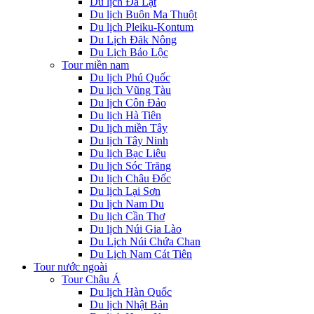
Du lịch Đà Lạt
Du lịch Buôn Ma Thuột
Du lịch Pleiku-Kontum
Du Lịch Đăk Nông
Du Lịch Bảo Lộc
Tour miền nam
Du lịch Phú Quốc
Du lịch Vũng Tàu
Du lịch Côn Đảo
Du lịch Hà Tiên
Du lịch miền Tây
Du lịch Tây Ninh
Du lịch Bạc Liêu
Du lịch Sóc Trăng
Du lịch Châu Đốc
Du lịch Lại Sơn
Du lịch Nam Du
Du lịch Cần Thơ
Du lịch Núi Gia Lào
Du Lịch Núi Chứa Chan
Du Lịch Nam Cát Tiên
Tour nước ngoài
Tour Châu Á
Du lịch Hàn Quốc
Du lịch Nhật Bản