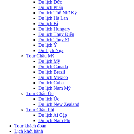
Du lịch Đức
Du lịch Pháp
Du lịch Thổ Nhĩ Kỳ
Du lịch Hà Lan
Du lịch Bỉ
Du lịch Hungary
Du lịch Thụy Điển
Du lịch Thụy Sĩ
Du lịch Ý
Du Lịch Nga
Tour Châu Mỹ
Du lịch Mỹ
Du lịch Canada
Du lịch Brazil
Du lịch Mexico
Du lịch Cuba
Du lịch Nam Mỹ
Tour Châu Úc
Du lịch Úc
Du lịch New Zealand
Tour Châu Phi
Du lịch Ai Cập
Du lịch Nam Phi
Tour khách đoàn
Lịch khởi hành