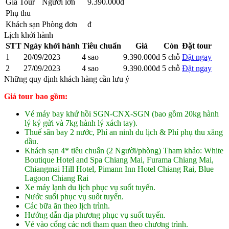
Giá Tour
Người lớn
9.390.000đ
Phụ thu
Khách sạn
Phòng đơn
đ
Lịch khởi hành
STT
Ngày khởi hành
Tiêu chuẩn
Giá
Còn
Đặt tour
1
20/09/2023
4 sao
9.390.000đ
5 chỗ
Đặt ngay
2
27/09/2023
4 sao
9.390.000đ
5 chỗ
Đặt ngay
Những quy định khách hàng cần lưu ý
Giá tour bao gồm:
Vé máy bay khứ hồi SGN-CNX-SGN (bao gồm 20kg hành
lý ký gửi và 7kg hành lý xách tay).
Thuế sân bay 2 nước, Phí an ninh du lịch & Phí phụ thu xăng
dầu.
Khách sạn 4* tiêu chuẩn (2 Người/phòng) Tham khảo: White
Boutique Hotel and Spa Chiang Mai, Furama Chiang Mai,
Chiangmai Hill Hotel, Pimann Inn Hotel Chiang Rai, Blue
Lagoon Chiang Rai
Xe máy lạnh du lịch phục vụ suốt tuyến.
Nước suối phục vụ suốt tuyến.
Các bữa ăn theo lịch trình.
Hướng dẫn địa phương phục vụ suốt tuyến.
Vé vào cổng các nơi tham quan theo chương trình.