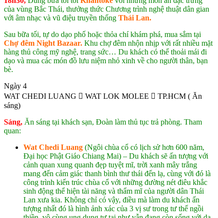
18
h
30
,
Dùng bữa tối tối
Khantoke
với những món ăn đặc trưng
của vùng Bắc Thái, thưởng thức Chương trình nghệ thuật dân gian
với âm nhạc và vũ điệu truyền thống
Thái Lan.
Sau bữa tối, tự do dạo phố hoặc thỏa chí khám phá, mua sắm tại
Chợ đêm Night Bazaar.
Khu chợ đêm nhộn nhịp với rất nhiều mặt
hàng thủ công mỹ nghệ, trang sức… Du khách có thể thoải mái đi
dạo và mua các món đồ lưu niệm nhỏ xinh về cho người thân, bạn
bè.
Ngày 4
WAT CHEDI LUANG  WAT LOK MOLEE  TP.HCM ( Ăn
sáng)
Sáng
,
Ăn sáng tại khách sạn, Đoàn làm thủ tục trả phòng. Tham
quan:
Wat Chedi Luang
(Ngôi chùa cổ có lịch sử hơn 600 năm,
Đại học Phật Giáo Chiang Mai) – Du khách sẽ ấn tượng với
cảnh quan xung quanh đẹp tuyệt mĩ, trời xanh mây trắng
mang đến cảm giác thanh bình thư thái đến lạ, cùng với đó là
công trình kiến trúc chùa cổ với những đường nét điêu khắc
sinh động thể hiện tài năng và thẩm mĩ của người dân Thái
Lan xưa kia. Không chỉ có vậy, điều mà làm du khách ấn
tượng nhất đó là hình ảnh xác của 3 vị sư trong tư thế ngồi
thiền, vô cùng ung dung tự tại như vẫn đang còn sống với da