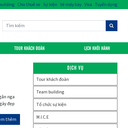
uilding
Cho thuê xe
Sự kiện
Vé máy bay
Visa
Tuyển dụng
TOUR KHÁCH ĐOÀN
LỊCH KHỞI HÀNH
DỊCH VỤ
Tour khách đoàn
Team building
ngân nga
ngày đẹp
Tổ chức sự kiện
M.I.C.E
em thêm