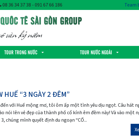
08 36 34 37 38 - 091 67 66 186
Team b
 QUỐC TẾ SÀI GÒN GROUP
ô vàn kỷ niêm
TOUR TRONG NƯỚC
TOUR NƯỚC NGOÀI
W HUẾ “3 NGÀY 2 ĐÊM”
n đến với Huế mộng mơ, tôi ôm ấp một tình yêu dịu ngọt. Câu hát 
ào nói lên vẻ đẹp của thành phố cổ kính êm đềm này! Và vào một 
 3, chúng mình quyết định du ngoạn “CỐ...
X