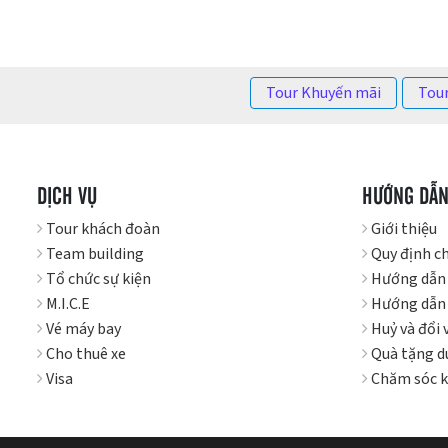
Tour Khuyến mãi
Tour
DỊCH VỤ
HƯỚNG DẪ
Tour khách đoàn
Giới thiệu
Team building
Quy định c
Tổ chức sự kiện
Hướng dẫn
M.I.C.E
Hướng dẫn 
Vé máy bay
Huỷ và đổi 
Cho thuê xe
Quà tặng du
Visa
Chăm sóc 