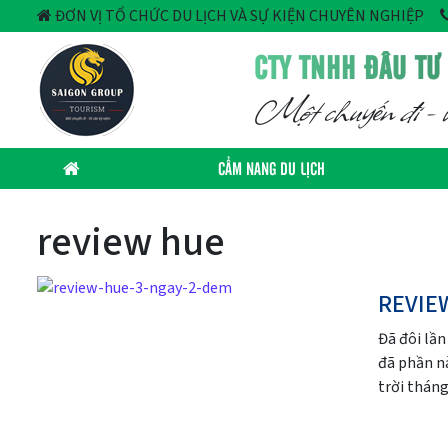
ĐƠN VỊ TỔ CHỨC DU LỊCH VÀ SỰ KIỆN CHUYÊN NGHIỆP
CTY TNHH ĐẦU TƯ
Một chuyến đi - v
CẨM NANG DU LỊCH
review hue
REVIE
Đã đôi lầ
đã phần n
trời tháng