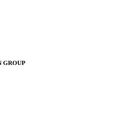
N GROUP