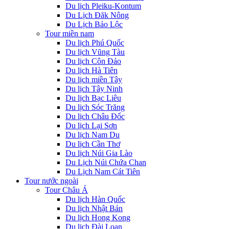
Du lịch Pleiku-Kontum
Du Lịch Đăk Nông
Du Lịch Bảo Lộc
Tour miền nam
Du lịch Phú Quốc
Du lịch Vũng Tàu
Du lịch Côn Đảo
Du lịch Hà Tiên
Du lịch miền Tây
Du lịch Tây Ninh
Du lịch Bạc Liêu
Du lịch Sóc Trăng
Du lịch Châu Đốc
Du lịch Lại Sơn
Du lịch Nam Du
Du lịch Cần Thơ
Du lịch Núi Gia Lào
Du Lịch Núi Chứa Chan
Du Lịch Nam Cát Tiên
Tour nước ngoài
Tour Châu Á
Du lịch Hàn Quốc
Du lịch Nhật Bản
Du lịch Hong Kong
Du lịch Đài Loan