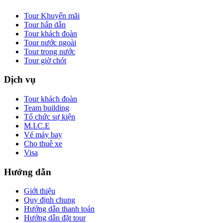
Tour Khuyến mãi
Tour hấp dẫn
Tour khách đoàn
Tour nước ngoài
Tour trong nước
Tour giờ chót
Dịch vụ
Tour khách đoàn
Team building
Tổ chức sự kiện
M.I.C.E
Vé máy bay
Cho thuê xe
Visa
Hướng dẫn
Giới thiệu
Quy định chung
Hướng dẫn thanh toán
Hướng dẫn đặt tour