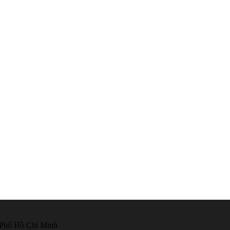
 Phố Hồ Chí Minh